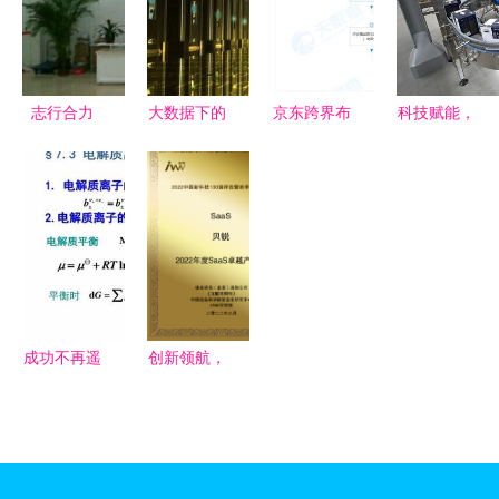
机柜间标准
置服务新未
筑智慧冬奥
表
化专项治理
来
新纪元
工作，提升
网络技术服
志行合力
大数据下的
京东跨界布
科技赋能，
务可靠性
2020年客
世界 现
局医疗科
智造未来
服经理薪酬
实、未来与
技，成立新
探秘网络技
福利全解析
网络技术服
公司加码网
术加持下的
看准网数据
务的新纪元
络技术服务
牛奶工厂
背后的职场
真相
成功不再遥
创新领航，
远 加盟最
实力加冕
火手游网络
贝锐斩获
技术，共谱
2022秋季
辉煌篇章
金i奖与年