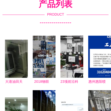
产品列表
PRODUCT
----------------
大港油田天
2018物联
23项前沿科
惠州惠阳喷
然气公司数
网展 恒高
技点亮北京
绘写真工厂
智化技术服
科技技高一
冬奥，网络
网络技术服
务中心开展
筹，领跑位
技术服务构
务合作报价