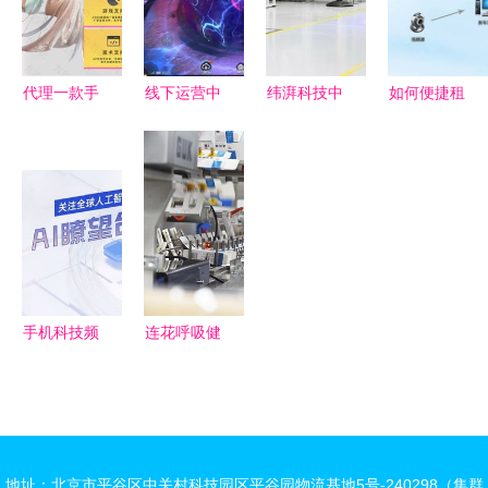
能服务体系
2025年绿
色农资下乡
活动网络技
代理一款手
线下运营中
纬湃科技中
如何便捷租
术服务纪实
游需要多少
的售后服务
国携手中国
用美国高速
钱
游戏代充钱
电信 共建
流媒体服务
软件的关键
5G+智慧工
器 网络技
成功因素与
厂新标杆
术选择指南
网络技术服
务
手机科技频
连花呼吸健
道 新浪网
康系列产品
如何以网络
应急服务疫
技术服务引
情防控的网
领移动资讯
络技术支撑
地址：北京市平谷区中关村科技园区平谷园物流基地5号-240298（集群