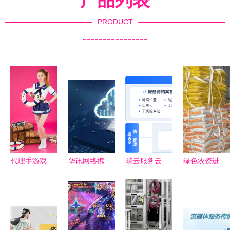
产品列表
PRODUCT
----------------
代理手游戏
华讯网络携
瑞云服务云
绿色农资进
官网_代理
手亚马逊云
售后服务商
万家 科技
的大型网游
科技 技术
管理解决方
服务助丰收
创新助力企
案 打造高
——青岛市
业梦想起航
效协作的智
供销社开展